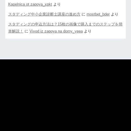
Kapelnica ot zapoya_xpkt
より
スタディング中小企業診断士講座の進め方
に
mostbet_bder
より
スタディングの申込方法は？15枚の画像で購入までのステップを簡
単解説！
に
Vivod iz zapoya na domy_yeea
より
当サイトはアフィリエイトプログラムに参加しています。
当サイトはアフィリエイトプログラムに参加しています。
当サイトはアフィリエイトプログラムに参加しています。