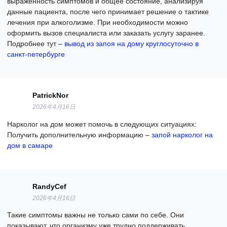
выраженность симптомов и общее состояние, анализируя
данные пациента, после чего принимает решение о тактике
лечения при алкоголизме. При необходимости можно
оформить вызов специалиста или заказать услугу заранее.
Подробнее тут –
вывод из запоя на дому круглосуточно в
санкт-петербурге
PatrickNor
2026年4月16日
Нарколог на дом может помочь в следующих ситуациях:
Получить дополнительную информацию –
запой нарколог на
дом в самаре
RandyCef
2026年4月16日
Такие симптомы важны не только сами по себе. Они
показывают, что организму уже трудно поддерживать