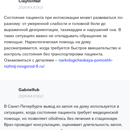
ClaytonNaf
2026年4月16日
Состояние пациента при интоксикации может развиваться по-
разному: от умеренной слабости и головной боли до
выраженной дезориентации, тахикардии и нарушений сна. В
таких ситуациях важно не откладывать обращение за
помощью. Наркологическая помощь на дому
рассматривается, когда требуется быстрое вмешательство и
контроль состояния без транспортировки пациента.
Ознакомиться с деталями –
narkologicheskaya-pomoshh-
nizhnij-novgorod-8.ru/
Gabrielfub
2026年4月16日
В Санкт-Петербурге вывод из запоя на дому используется в
ситуациях, когда состояние пациента требует медицинской
помощи, но позволяет обойтись без лечения в стационаре.
Врач проводит консультацию, оценивает длительность запоя,