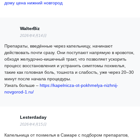
дому цена нижний новгород
WalterBiz
2026年4月14日
Препараты, введённые через капельницу, начинают
действовать почти сразу. Они поступают напрямую в кровоток,
обходя желудочно-кишечный тракт, что позволяет ускорить
процесс восстановления и устранить симптомы похмелья,
такие как головная боль, тошнота и слабость, уже через 20–30
минут после начала процедуры.
Узнать больше –
https://kapelnicza-ot-pokhmelya-nizhnij-
novgorod-1.ru/
Lesterdaday
2026年4月15日
Капельница от похмелья в Самаре с подбором препаратов,