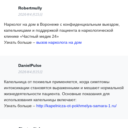
Robertmully
2026年4月15日
Нарколог на дом в Воронеже с конфиденциальным выездом,
капельницами и поддержкой пациента в наркологической
клинике «Частный медик 24»
Узнать больше –
вызов нарколога на дом
DanielPulse
2026年4月15日
Капельница от похмелья применяется, когда симптомы
интоксикации становятся выраженными и мешают нормальной
жизнедеятельности пациента. Основные показания для
использования капельницы включают:
Узнать больше –
http://kapelnicza-ot-pokhmelya-samara-1.ru/