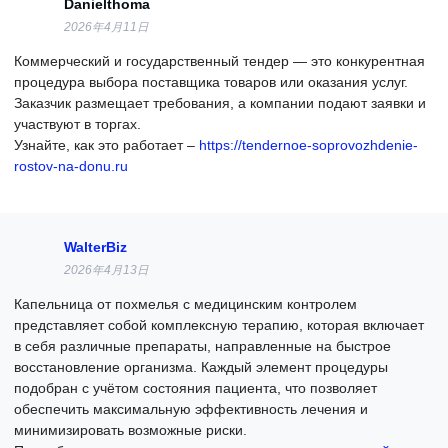
Danielthoma
2026年4月11日
Коммерческий и государственный тендер — это конкурентная
процедура выбора поставщика товаров или оказания услуг.
Заказчик размещает требования, а компании подают заявки и
участвуют в торгах.
Узнайте, как это работает –
https://tendernoe-soprovozhdenie-
rostov-na-donu.ru
WalterBiz
2026年4月13日
Капельница от похмелья с медицинским контролем
представляет собой комплексную терапию, которая включает
в себя различные препараты, направленные на быстрое
восстановление организма. Каждый элемент процедуры
подобран с учётом состояния пациента, что позволяет
обеспечить максимальную эффективность лечения и
минимизировать возможные риски.