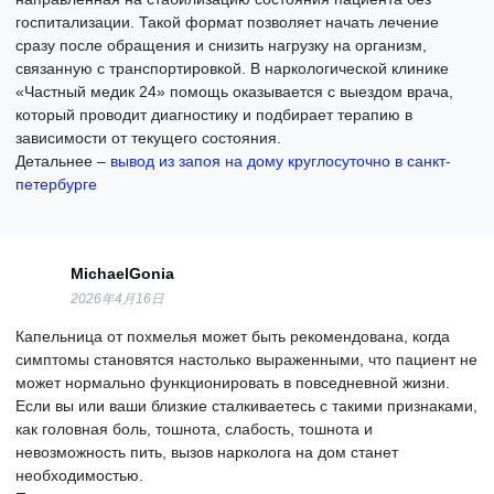
госпитализации. Такой формат позволяет начать лечение
сразу после обращения и снизить нагрузку на организм,
связанную с транспортировкой. В наркологической клинике
«Частный медик 24» помощь оказывается с выездом врача,
который проводит диагностику и подбирает терапию в
зависимости от текущего состояния.
Детальнее –
вывод из запоя на дому круглосуточно в санкт-
петербурге
MichaelGonia
2026年4月16日
Капельница от похмелья может быть рекомендована, когда
симптомы становятся настолько выраженными, что пациент не
может нормально функционировать в повседневной жизни.
Если вы или ваши близкие сталкиваетесь с такими признаками,
как головная боль, тошнота, слабость, тошнота и
невозможность пить, вызов нарколога на дом станет
необходимостью.