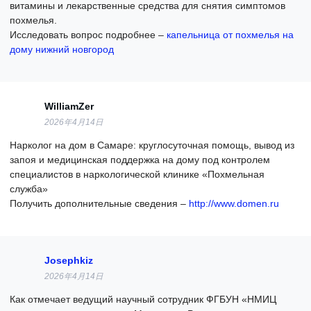
витамины и лекарственные средства для снятия симптомов
похмелья.
Исследовать вопрос подробнее –
капельница от похмелья на
дому нижний новгород
WilliamZer
2026年4月14日
Нарколог на дом в Самаре: круглосуточная помощь, вывод из
запоя и медицинская поддержка на дому под контролем
специалистов в наркологической клинике «Похмельная
служба»
Получить дополнительные сведения –
http://www.domen.ru
Josephkiz
2026年4月14日
Как отмечает ведущий научный сотрудник ФГБУН «НМИЦ