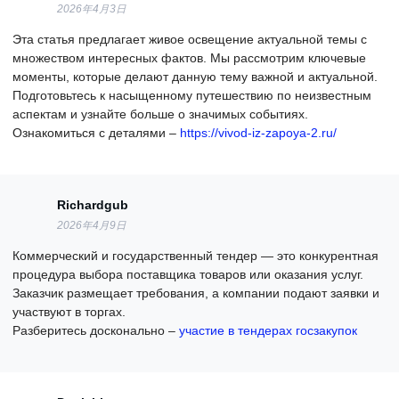
2026年4月3日
Эта статья предлагает живое освещение актуальной темы с
множеством интересных фактов. Мы рассмотрим ключевые
моменты, которые делают данную тему важной и актуальной.
Подготовьтесь к насыщенному путешествию по неизвестным
аспектам и узнайте больше о значимых событиях.
Ознакомиться с деталями –
https://vivod-iz-zapoya-2.ru/
Richardgub
2026年4月9日
Коммерческий и государственный тендер — это конкурентная
процедура выбора поставщика товаров или оказания услуг.
Заказчик размещает требования, а компании подают заявки и
участвуют в торгах.
Разберитесь досконально –
участие в тендерах госзакупок