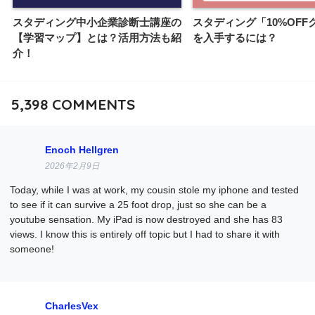
スタディング中小企業診断士講座の
スタディング「10%OFF
【学習マップ】とは？活用方法も紹
を入手するには？
介！
5,398
COMMENTS
Enoch Hellgren
2026年2月9日
Today, while I was at work, my cousin stole my iphone and tested
to see if it can survive a 25 foot drop, just so she can be a
youtube sensation. My iPad is now destroyed and she has 83
views. I know this is entirely off topic but I had to share it with
someone!
CharlesVex