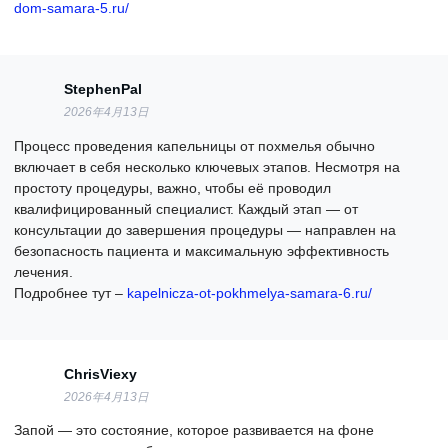
dom-samara-5.ru/
StephenPal
2026年4月13日
Процесс проведения капельницы от похмелья обычно
включает в себя несколько ключевых этапов. Несмотря на
простоту процедуры, важно, чтобы её проводил
квалифицированный специалист. Каждый этап — от
консультации до завершения процедуры — направлен на
безопасность пациента и максимальную эффективность
лечения.
Подробнее тут –
kapelnicza-ot-pokhmelya-samara-6.ru/
ChrisViexy
2026年4月13日
Запой — это состояние, которое развивается на фоне