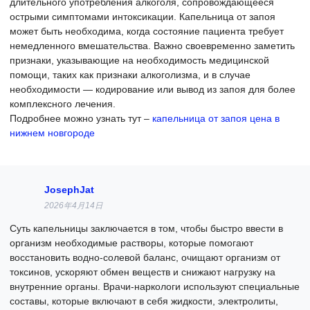
длительного употребления алкоголя, сопровождающееся
острыми симптомами интоксикации. Капельница от запоя
может быть необходима, когда состояние пациента требует
немедленного вмешательства. Важно своевременно заметить
признаки, указывающие на необходимость медицинской
помощи, таких как признаки алкоголизма, и в случае
необходимости — кодирование или вывод из запоя для более
комплексного лечения.
Подробнее можно узнать тут –
капельница от запоя цена в
нижнем новгороде
JosephJat
2026年4月14日
Суть капельницы заключается в том, чтобы быстро ввести в
организм необходимые растворы, которые помогают
восстановить водно-солевой баланс, очищают организм от
токсинов, ускоряют обмен веществ и снижают нагрузку на
внутренние органы. Врачи-наркологи используют специальные
составы, которые включают в себя жидкости, электролиты,