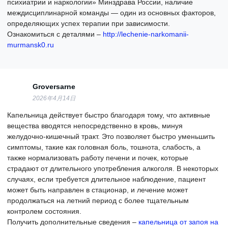
психиатрии и наркологии» Минздрава России, наличие
междисциплинарной команды — один из основных факторов,
определяющих успех терапии при зависимости.
Ознакомиться с деталями –
http://lechenie-narkomanii-
murmansk0.ru
Groversarne
2026年4月14日
Капельница действует быстро благодаря тому, что активные
вещества вводятся непосредственно в кровь, минуя
желудочно-кишечный тракт. Это позволяет быстро уменьшить
симптомы, такие как головная боль, тошнота, слабость, а
также нормализовать работу печени и почек, которые
страдают от длительного употребления алкоголя. В некоторых
случаях, если требуется длительное наблюдение, пациент
может быть направлен в стационар, и лечение может
продолжаться на летний период с более тщательным
контролем состояния.
Получить дополнительные сведения –
капельница от запоя на