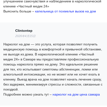
улучшением самочувствия и наблюдением в наркологической
клинике «Частный медик 24»
Выяснить больше –
капельница от похмелья вызов на дом
Clintontep
2026年4月15日
Нарколог на дом — это услуга, которая позволяет получить
медицинскую помощь в комфортной и привычной обстановке,
не выходя из дома. В наркологической клинике «Частный
медик 24» в Самаре мы предоставляем профессиональную
помощь нарколога прямо на дому. Это идеальное решение
для тех, кто испытывает симптомы абстиненции, ломки или
алкогольной интоксикации, но не может или не хочет ехать в
клинику. Выезд врача на дом позволяет начать лечение сразу,
без задержек, минимизируя стрессы и сложности, связанные с
поездкой.
Подробнее можно узнать тут –
нарколог на дом цена самара