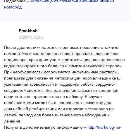
Подробнее –
капельница от похмелья анонимно нижний
новгород
Frankhah
2026年4月13日
После диагностики нарколог принимает решение о тактике
помощи. Если состояние позволяет проводить лечение вне
стационара, врач приступает к детоксикации, восстановлению
водно-электролитного баланса и симптоматической терапии.
При необходимости используются инфузионные растворы,
препараты для снижения интоксикации, нормализации сна,
уменьшения тревожности и поддержки работы сердечно-
сосудистой системы. Все назначения зависят от состояния
пациента и не применяются по шаблону. В случае
необходимости может быть направлен к психиатру для
дальнейшей реабилитации или отправки в стационар на
летний период для более интенсивного наблюдения и
лечения.
Получить дополнительную информацию –
http://narkolog-na-