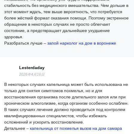
стабильность без медицинского вмешательства. Чем дольше в
этот момент ждать, тем выше вероятность, что потребуется
более жёсткий формат оказания помощи. Поэтому экстренное
обращение в некоторых случаях не просто облегчает
состояние, а предотвращает дальнейшее ухудшение
здоровья.
Разобраться лучше –
запой нарколог на дом в воронеже
Lesterdaday
2026年4月16日
В некоторых случаях капельница может быть использована не
только для снятия симптомов похмелья, но и для
восстановления организма после длительного запоя или при
хроническом алкоголизме, когда организм особенно ослаблен.
В таких случаях лечение должно проводиться под контролем
квалифицированных специалистов, чтобы избежать
осложнений и ускорить восстановление.
Детальнее –
капельница от похмелья вызов на дом самара