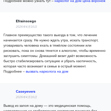
Подробнее можно узнать тут –
нарколог на дом цена воронеж
Efrainscego
2026年4月16日
Главное преимущество такого выезда в том, что лечение
начинается сразу. Не нужно ждать утра, искать транспорт,
уговаривать человека ехать в тяжёлом состоянии или
рисковать, пока он снова тянется к алкоголю, чтобы временно
заглушить симптомы. Домашний визит даёт возможность
быстро стабилизировать ситуацию и убрать хаотичность,
которая часто возникает в семье в острый момент.
Подробнее –
вызвать нарколога на дом
Caseyevers
2026年4月16日
Вывод из запоя на дому — это медицинская помощь,
направленная на стабилизацию состояния пациента без