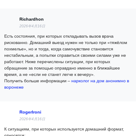
Richardhon
2026年4月16日
Есть состояния, при которых откладывать вызов врача
рискованно. Домашний выезд нужен не только при «тяжёлом
похмелье», но и тогда, когда самочувствие становится
нестабильным, а попытки справиться своими силами уже не
работают. Ниже перечислены ситуации, при которых
обращение за помощью оправдано именно в ближайшее
время, а не «если не станет легче к вечеру».
Получить больше информации –
нарколог на дом анонимно в
воронеже
RogerIroni
2026年4月16日
К ситуациям, при которых используется домашний формат,
относятся: