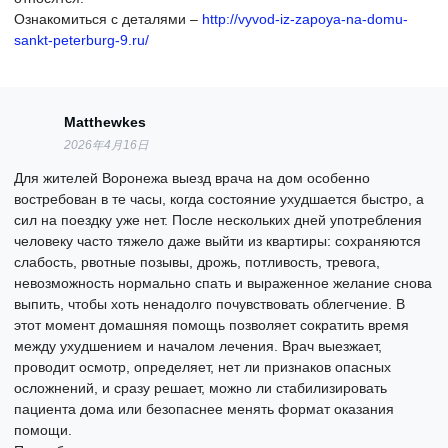
Ознакомиться с деталями –
http://vyvod-iz-zapoya-na-domu-
sankt-peterburg-9.ru/
Matthewkes
2026年4月16日
Для жителей Воронежа выезд врача на дом особенно
востребован в те часы, когда состояние ухудшается быстро, а
сил на поездку уже нет. После нескольких дней употребления
человеку часто тяжело даже выйти из квартиры: сохраняются
слабость, рвотные позывы, дрожь, потливость, тревога,
невозможность нормально спать и выраженное желание снова
выпить, чтобы хоть ненадолго почувствовать облегчение. В
этот момент домашняя помощь позволяет сократить время
между ухудшением и началом лечения. Врач выезжает,
проводит осмотр, определяет, нет ли признаков опасных
осложнений, и сразу решает, можно ли стабилизировать
пациента дома или безопаснее менять формат оказания
помощи.