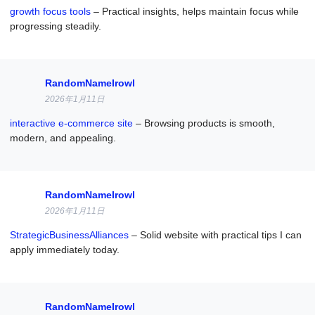
growth focus tools
– Practical insights, helps maintain focus while
progressing steadily.
RandomNameIrowl
2026年1月11日
interactive e-commerce site
– Browsing products is smooth,
modern, and appealing.
RandomNameIrowl
2026年1月11日
StrategicBusinessAlliances
– Solid website with practical tips I can
apply immediately today.
RandomNameIrowl