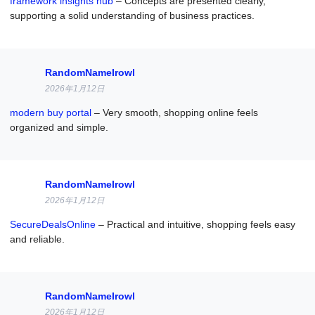
framework insights hub
– Concepts are presented clearly,
supporting a solid understanding of business practices.
RandomNameIrowl
2026年1月12日
modern buy portal
– Very smooth, shopping online feels
organized and simple.
RandomNameIrowl
2026年1月12日
SecureDealsOnline
– Practical and intuitive, shopping feels easy
and reliable.
RandomNameIrowl
2026年1月12日