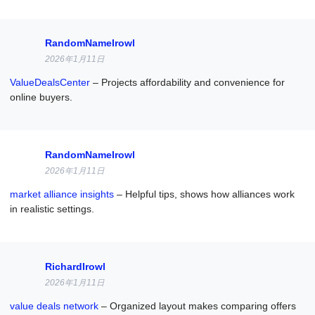
RandomNameIrowl
2026年1月11日
ValueDealsCenter
– Projects affordability and convenience for
online buyers.
RandomNameIrowl
2026年1月11日
market alliance insights
– Helpful tips, shows how alliances work
in realistic settings.
RichardIrowl
2026年1月11日
value deals network
– Organized layout makes comparing offers