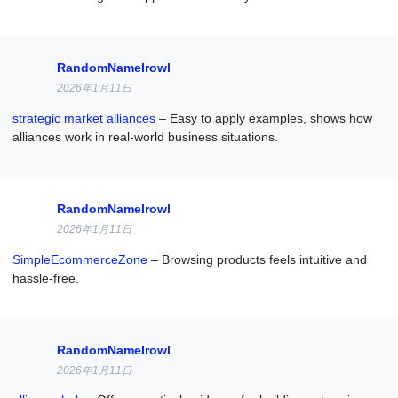
RandomNameIrowl
2026年1月11日
strategic market alliances
– Easy to apply examples, shows how
alliances work in real-world business situations.
RandomNameIrowl
2026年1月11日
SimpleEcommerceZone
– Browsing products feels intuitive and
hassle-free.
RandomNameIrowl
2026年1月11日