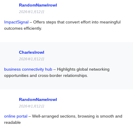
RandomNameIrowl
2026年1月12日
ImpactSignal
– Offers steps that convert effort into meaningful
outcomes efficiently.
CharlesIrowl
2026年1月12日
business connectivity hub
– Highlights global networking
opportunities and cross-border relationships.
RandomNameIrowl
2026年1月12日
online portal
– Well-arranged sections, browsing is smooth and
readable