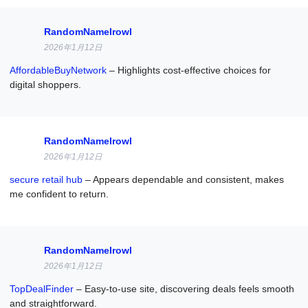
RandomNameIrowl
2026年1月12日
AffordableBuyNetwork
– Highlights cost-effective choices for
digital shoppers.
RandomNameIrowl
2026年1月12日
secure retail hub
– Appears dependable and consistent, makes
me confident to return.
RandomNameIrowl
2026年1月12日
TopDealFinder
– Easy-to-use site, discovering deals feels smooth
and straightforward.