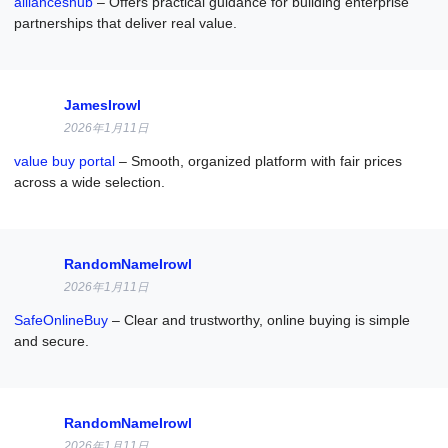
allianceshub
– Offers practical guidance for building enterprise
partnerships that deliver real value.
JamesIrowl
2026年1月11日
value buy portal
– Smooth, organized platform with fair prices
across a wide selection.
RandomNameIrowl
2026年1月11日
SafeOnlineBuy
– Clear and trustworthy, online buying is simple
and secure.
RandomNameIrowl
2026年1月11日