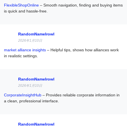
FlexibleShopOnline
– Smooth navigation, finding and buying items
is quick and hassle-free.
RandomNameIrowl
2026年1月10日
market alliance insights
– Helpful tips, shows how alliances work
in realistic settings.
RandomNameIrowl
2026年1月10日
CorporateInsightHub
– Provides reliable corporate information in
a clean, professional interface.
RandomNameIrowl