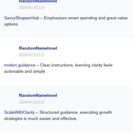
RandomNameIrowl
2026年1月11日
SavvyShopperHub
– Emphasizes smart spending and great value
options.
RandomNameIrowl
2026年1月11日
motion guidance
– Clear instructions, learning clarity feels
actionable and simple.
RandomNameIrowl
2026年1月11日
ScaleWithClarity
– Structured guidance, executing growth
strategies is much easier and effective.