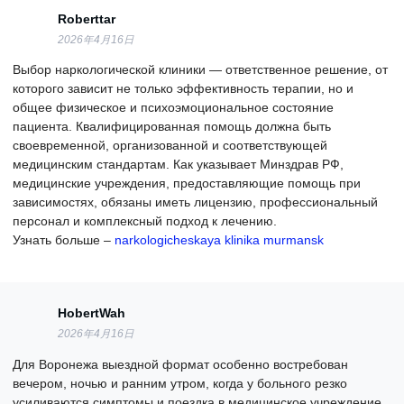
Roberttar
2026年4月16日
Выбор наркологической клиники — ответственное решение, от
которого зависит не только эффективность терапии, но и
общее физическое и психоэмоциональное состояние
пациента. Квалифицированная помощь должна быть
своевременной, организованной и соответствующей
медицинским стандартам. Как указывает Минздрав РФ,
медицинские учреждения, предоставляющие помощь при
зависимостях, обязаны иметь лицензию, профессиональный
персонал и комплексный подход к лечению.
Узнать больше –
narkologicheskaya klinika murmansk
HobertWah
2026年4月16日
Для Воронежа выездной формат особенно востребован
вечером, ночью и ранним утром, когда у больного резко
усиливаются симптомы и поездка в медицинское учреждение