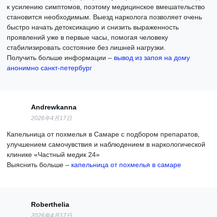
к усилению симптомов, поэтому медицинское вмешательство
становится необходимым. Выезд нарколога позволяет очень
быстро начать детоксикацию и снизить выраженность
проявлений уже в первые часы, помогая человеку
стабилизировать состояние без лишней нагрузки.
Получить больше информации –
вывод из запоя на дому
анонимно санкт-петербург
Andrewkanna
2026年4月17日
Капельница от похмелья в Самаре с подбором препаратов,
улучшением самочувствия и наблюдением в наркологической
клинике «Частный медик 24»
Выяснить больше –
капельница от похмелья в самаре
Roberthelia
2026年4月17日