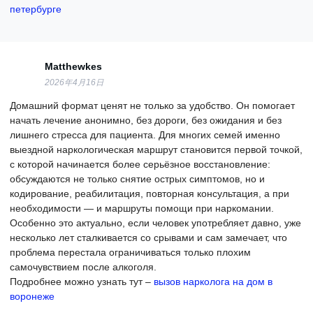
петербурге
Matthewkes
2026年4月16日
Домашний формат ценят не только за удобство. Он помогает
начать лечение анонимно, без дороги, без ожидания и без
лишнего стресса для пациента. Для многих семей именно
выездной наркологическая маршрут становится первой точкой,
с которой начинается более серьёзное восстановление:
обсуждаются не только снятие острых симптомов, но и
кодирование, реабилитация, повторная консультация, а при
необходимости — и маршруты помощи при наркомании.
Особенно это актуально, если человек употребляет давно, уже
несколько лет сталкивается со срывами и сам замечает, что
проблема перестала ограничиваться только плохим
самочувствием после алкоголя.
Подробнее можно узнать тут –
вызов нарколога на дом в
воронеже