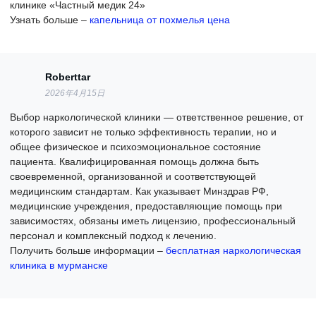
клинике «Частный медик 24»
Узнать больше –
капельница от похмелья цена
Roberttar
2026年4月15日
Выбор наркологической клиники — ответственное решение, от
которого зависит не только эффективность терапии, но и
общее физическое и психоэмоциональное состояние
пациента. Квалифицированная помощь должна быть
своевременной, организованной и соответствующей
медицинским стандартам. Как указывает Минздрав РФ,
медицинские учреждения, предоставляющие помощь при
зависимостях, обязаны иметь лицензию, профессиональный
персонал и комплексный подход к лечению.
Получить больше информации –
бесплатная наркологическая
клиника в мурманске