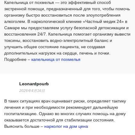
Капельница от похмелья — это эффективный способ
экстренной помощи, предназначенный для того, чтобы помочь
организму быстро восстановиться после злоупотребления
алкоголем. В наркологической клинике «Частный медик 24» в
Самаре мы предоставляем услугу безопасной детоксикации и
восстановления 24/7. Капельница помогает организму вывести
токсины, восстановить водно-электролитный баланс и
улучшить общее состояние пациента, не создавая
дополнительных нагрузок на сердце, печень и почки.
Подробнее –
капельница от похмелья
Leonardpourb
2026年4月16日
В таких ситуациях врач оценивает риски, определяет тактику
лечения и при необходимости рекомендует дальнейшую
госпитализацию. Однако во многих случаях помощь на дому
оказывается достаточной для стабилизации состояния.
Выяснить больше –
нарколог на дом цена