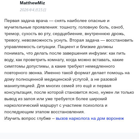
MatthewMiz
2026年4月15日
Первая задача врача — снять наиболее опасные и
мучительные проявления: тошноту, головную боль, озноб,
тремор, сухость во рту, сердцебиение, внутреннюю дрожь,
тревогу, невозможность уснуть. Вторая задача — восстановить
управляемость ситуации. Пациент и близкие должны
понимать, что делать после завершения инфузии: как пить
воду, как проветрить комнату, когда можно вставать, какие
симптомы допустимы, а какие требуют немедленного
повторного звонка. Именно такой формат делает помощь на
дому полноценной медицинской услугой, а не разовой
манипуляцией. Для многих семей это ещё и первая
консультация, после которой становится ясно, нужен ли только
вывод из запоя или уже требуется более широкий
наркологический маршрут с участием психолога и
последующим этапом восстановления.
Изучить вопрос глубже –
вызов нарколога на дом воронеж