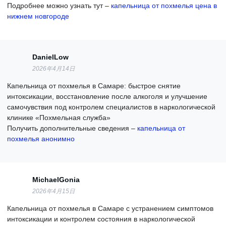
Подробнее можно узнать тут –
капельница от похмелья цена в
нижнем новгороде
DanielLow
2026年4月14日
Капельница от похмелья в Самаре: быстрое снятие
интоксикации, восстановление после алкоголя и улучшение
самочувствия под контролем специалистов в наркологической
клинике «Похмельная служба»
Получить дополнительные сведения –
капельница от
похмелья анонимно
MichaelGonia
2026年4月15日
Капельница от похмелья в Самаре с устранением симптомов
интоксикации и контролем состояния в наркологической