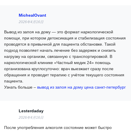
MichealOvant
2026年4月16日
Вывод из запоя на дому — это формат наркологической
помощи, при котором детоксикация и стабилизация состояния
проводятся в привычной для пациента обстановке. Такой
подход позволяет начать лечение без задержек и снизить
нагрузку на организм, связанную с транспортировкой. В
наркологической клинике «Частный медик 24» помощь
организована круглосуточно: врач выезжает сразу после
обращения и проводит терапию с учётом текущего состояния
пациента.
Узнать больше –
вывод из запоя на дому цена санкт-петербург
Lesterdaday
2026年4月16日
После употребления алкоголя состояние может быстро