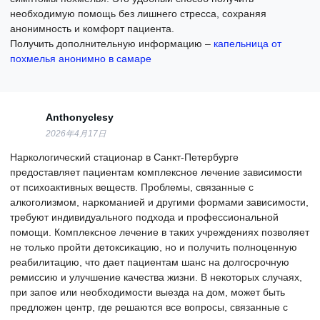
необходимую помощь без лишнего стресса, сохраняя
анонимность и комфорт пациента.
Получить дополнительную информацию –
капельница от
похмелья анонимно в самаре
Anthonyclesy
2026年4月17日
Наркологический стационар в Санкт-Петербурге
предоставляет пациентам комплексное лечение зависимости
от психоактивных веществ. Проблемы, связанные с
алкоголизмом, наркоманией и другими формами зависимости,
требуют индивидуального подхода и профессиональной
помощи. Комплексное лечение в таких учреждениях позволяет
не только пройти детоксикацию, но и получить полноценную
реабилитацию, что дает пациентам шанс на долгосрочную
ремиссию и улучшение качества жизни. В некоторых случаях,
при запое или необходимости выезда на дом, может быть
предложен центр, где решаются все вопросы, связанные с