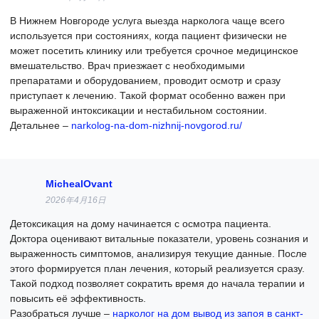
В Нижнем Новгороде услуга выезда нарколога чаще всего
используется при состояниях, когда пациент физически не
может посетить клинику или требуется срочное медицинское
вмешательство. Врач приезжает с необходимыми
препаратами и оборудованием, проводит осмотр и сразу
приступает к лечению. Такой формат особенно важен при
выраженной интоксикации и нестабильном состоянии.
Детальнее –
narkolog-na-dom-nizhnij-novgorod.ru/
MichealOvant
2026年4月16日
Детоксикация на дому начинается с осмотра пациента.
Доктора оценивают витальные показатели, уровень сознания и
выраженность симптомов, анализируя текущие данные. После
этого формируется план лечения, который реализуется сразу.
Такой подход позволяет сократить время до начала терапии и
повысить её эффективность.
Разобраться лучше –
нарколог на дом вывод из запоя в санкт-