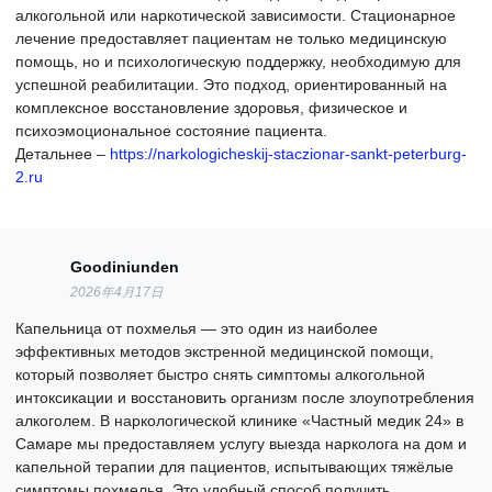
алкогольной или наркотической зависимости. Стационарное
лечение предоставляет пациентам не только медицинскую
помощь, но и психологическую поддержку, необходимую для
успешной реабилитации. Это подход, ориентированный на
комплексное восстановление здоровья, физическое и
психоэмоциональное состояние пациента.
Детальнее –
https://narkologicheskij-staczionar-sankt-peterburg-
2.ru
Goodiniunden
2026年4月17日
Капельница от похмелья — это один из наиболее
эффективных методов экстренной медицинской помощи,
который позволяет быстро снять симптомы алкогольной
интоксикации и восстановить организм после злоупотребления
алкоголем. В наркологической клинике «Частный медик 24» в
Самаре мы предоставляем услугу выезда нарколога на дом и
капельной терапии для пациентов, испытывающих тяжёлые
симптомы похмелья. Это удобный способ получить