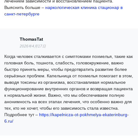
лечением зависимости и восстановлением пациента.
Выяснить больше –
наркологическая клиника стационар в
санкт-петербурге
ThomasTat
2026年4月17日
Когда человек сталкивается с симптомами похмелья, такие как
головная боль, тошнота, слабость, головокружение, важно
быстро принять меры, чтобы предотвратить развитие более
серьёзных проблем. Капельница от похмелья помогает в этом,
выводя токсины из организма, восстанавливая нормальное
функционирование внутренних органов и возвращая пациента
к нормальной жизни. Важно, что мы обеспечиваем полную
анонимность на всех этапах лечения, что особенно важно для
тех, кто не хочет, чтобы его зависимость стала известна.
Подробнее тут –
https://kapelnicza-ot-pokhmelya-ekaterinburg-
6.ru/