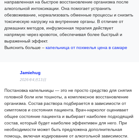
направленная на быстрое восстановление организма после
алкогольной интоксикации. Она помогает устранить
обезвоживание, нормализовать обменные процессы и снизить
токсическую нагрузку на внутренние органы. В отличие от
домашних методов, инфузионная терапия действует
напрямую через кровоток, обеспечивая более быстрый и
выраженный эффект.
Выяснить больше –
капельница от похмелья цена в самаре
Jamiehug
2026年4月13日
Постановка капельницы — это не просто средство для снятия
головной боли или тошноты, а комплексное восстановление
организма. Состав раствора подбирается в зависимости от
симптомов и состояния пациента. Врач-нарколог оценивает
общее состояние пациента и выбирает наиболее подходящий
состав, который будет наиболее эффективен для него. При
необходимости может быть предложена дополнительная
помощь, включая кодирование от алкогольной зависимости.