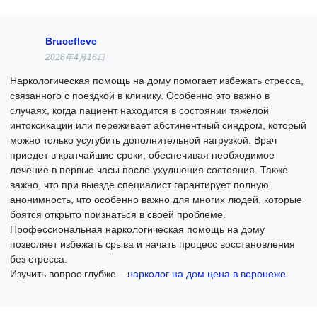
Brucefleve
2026年4月16日
Наркологическая помощь на дому помогает избежать стресса,
связанного с поездкой в клинику. Особенно это важно в
случаях, когда пациент находится в состоянии тяжёлой
интоксикации или переживает абстинентный синдром, который
можно только усугубить дополнительной нагрузкой. Врач
приедет в кратчайшие сроки, обеспечивая необходимое
лечение в первые часы после ухудшения состояния. Также
важно, что при выезде специалист гарантирует полную
анонимность, что особенно важно для многих людей, которые
боятся открыто признаться в своей проблеме.
Профессиональная наркологическая помощь на дому
позволяет избежать срыва и начать процесс восстановления
без стресса.
Изучить вопрос глубже –
нарколог на дом цена в воронеже