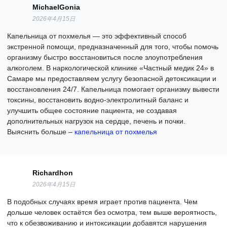
MichaelGonia
2026年4月15日
Капельница от похмелья — это эффективный способ
экстренной помощи, предназначенный для того, чтобы помочь
организму быстро восстановиться после злоупотребления
алкоголем. В наркологической клинике «Частный медик 24» в
Самаре мы предоставляем услугу безопасной детоксикации и
восстановления 24/7. Капельница помогает организму вывести
токсины, восстановить водно-электролитный баланс и
улучшить общее состояние пациента, не создавая
дополнительных нагрузок на сердце, печень и почки.
Выяснить больше –
капельница от похмелья
Richardhon
2026年4月15日
В подобных случаях время играет против пациента. Чем
дольше человек остаётся без осмотра, тем выше вероятность,
что к обезвоживанию и интоксикации добавятся нарушения