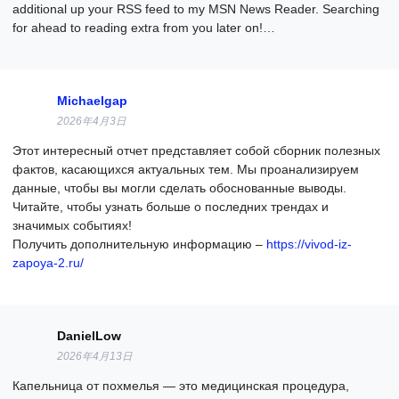
additional up your RSS feed to my MSN News Reader. Searching
for ahead to reading extra from you later on!…
Michaelgap
2026年4月3日
Этот интересный отчет представляет собой сборник полезных
фактов, касающихся актуальных тем. Мы проанализируем
данные, чтобы вы могли сделать обоснованные выводы.
Читайте, чтобы узнать больше о последних трендах и
значимых событиях!
Получить дополнительную информацию –
https://vivod-iz-
zapoya-2.ru/
DanielLow
2026年4月13日
Капельница от похмелья — это медицинская процедура,