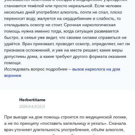
становится тяжёлой или просто нереальной. Если человек
несколько дней употреблял алкоголь, почти не спал, плохо
переносит воду, жалуется на сердцебиение и слабость, то
откладывать осмотр не стоит. Срочная наркологическая
помощь нужна именно тогда, когда ситуация развивается
быстро, а семья уже видит, что своими силами справиться не
удаётся. Врач приезжает, проводит осмотр, определяет, нет ли
признаков осложнений, и уже на месте решает, какие меры
допустимы дома, а какие требуют другого формата оказания
помощи.
Исследовать вопрос подробнее –
вызов нарколога на дом
воронеж
Herbertitame
2026年4月16日
При выезде на дом помощь строится по медицинской логике,
а не по принципу «поставить капельницу и уехать». Сначала
врач уточняет длительность употребления, объём алкоголя,