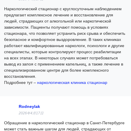
Наркологический стационар с круглосуточным наблюдением
предлагает комплексное лечение и восстановление для
людей, страдающих от алкогольной или наркотической
зависимости. Пациенты получают помощь в условиях
стационара, что позволяет устранить риск срыва и обеспечить
безопасное и комфортное выздоровление. В таких клиниках
работают квалифицированные наркологи, психологи и другие
специалисты, которые контролируют процесс реабилитации
на всех этапах. В некоторых случаях может потребоваться
вывод из запоя с применением капельниц, а также лечение в
специализированном центре для более комплексного
восстановления.
Подробнее тут –
наркологическая клиника стационар
Rodneylak
2026年4月17日
Обращение в наркологический стационар в Санкт-Петербурге
может стать важным шагом для людей, страдающих от