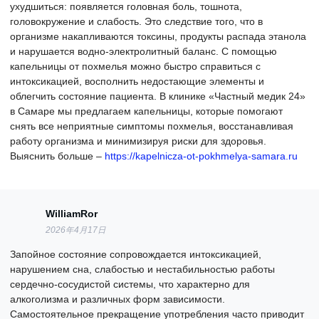
ухудшиться: появляется головная боль, тошнота,
головокружение и слабость. Это следствие того, что в
организме накапливаются токсины, продукты распада этанола
и нарушается водно-электролитный баланс. С помощью
капельницы от похмелья можно быстро справиться с
интоксикацией, восполнить недостающие элементы и
облегчить состояние пациента. В клинике «Частный медик 24»
в Самаре мы предлагаем капельницы, которые помогают
снять все неприятные симптомы похмелья, восстанавливая
работу организма и минимизируя риски для здоровья.
Выяснить больше –
https://kapelnicza-ot-pokhmelya-samara.ru
WilliamRor
2026年4月17日
Запойное состояние сопровождается интоксикацией,
нарушением сна, слабостью и нестабильностью работы
сердечно-сосудистой системы, что характерно для
алкоголизма и различных форм зависимости.
Самостоятельное прекращение употребления часто приводит