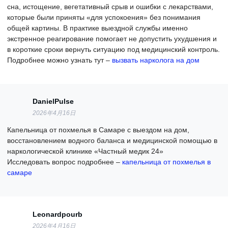
сна, истощение, вегетативный срыв и ошибки с лекарствами,
которые были приняты «для успокоения» без понимания
общей картины. В практике выездной службы именно
экстренное реагирование помогает не допустить ухудшения и
в короткие сроки вернуть ситуацию под медицинский контроль.
Подробнее можно узнать тут –
вызвать нарколога на дом
DanielPulse
2026年4月16日
Капельница от похмелья в Самаре с выездом на дом,
восстановлением водного баланса и медицинской помощью в
наркологической клинике «Частный медик 24»
Исследовать вопрос подробнее –
капельница от похмелья в
самаре
Leonardpourb
2026年4月16日