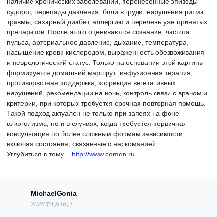
наличие хронических заболеваний, перенесённые эпизоды
судорог, перепады давления, боли в груди, нарушения ритма,
травмы, сахарный диабет, аллергию и перечень уже принятых
препаратов. После этого оцениваются сознание, частота
пульса, артериальное давление, дыхание, температура,
насыщение крови кислородом, выраженность обезвоживания
и неврологический статус. Только на основании этой картины
формируется домашний маршрут: инфузионная терапия,
противорвотная поддержка, коррекция вегетативных
нарушений, рекомендации на ночь, контроль связи с врачом и
критерии, при которых требуется срочная повторная помощь.
Такой подход актуален не только при запоях на фоне
алкоголизма, но и в случаях, когда требуется первичная
консультация по более сложным формам зависимости,
включая состояния, связанные с наркоманией.
Углубиться в тему –
http://www.domen.ru
MichaelGonia
2026年4月16日