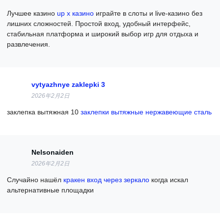
Лучшее казино
up x казино
играйте в слоты и live-казино без
лишних сложностей. Простой вход, удобный интерфейс,
стабильная платформа и широкий выбор игр для отдыха и
развлечения.
vytyazhnye zaklepki 3
2026年2月2日
заклепка вытяжная 10
заклепки вытяжные нержавеющие сталь
Nelsonaiden
2026年2月2日
Случайно нашёл
кракен вход через зеркало
когда искал
альтернативные площадки