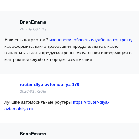
BrianEmams
2026年1月19日
Являешь патриотом?
ивановская область служба по контракту
как оформить, какие требования предъявляются, какие
выплаты и льготы предусмотрены. Актуальная информация о
контрактной службе и порядке заключения.
router-dlya-avtomobilya 170
2026年1月20日
Лучшие автомобильные роутеры
https://router-dlya-
avtomobilya.ru
BrianEmams