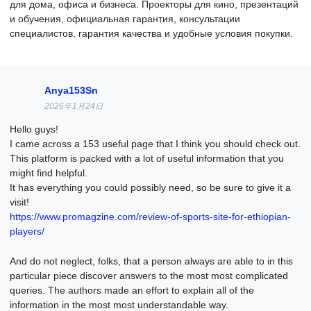
для дома, офиса и бизнеса. Проекторы для кино, презентаций
и обучения, официальная гарантия, консультации
специалистов, гарантия качества и удобные условия покупки.
Anya153Sn
2026年1月24日
Hello guys!
I came across a 153 useful page that I think you should check out.
This platform is packed with a lot of useful information that you
might find helpful.
It has everything you could possibly need, so be sure to give it a
visit!
https://www.promagzine.com/review-of-sports-site-for-ethiopian-
players/
And do not neglect, folks, that a person always are able to in this
particular piece discover answers to the most most complicated
queries. The authors made an effort to explain all of the
information in the most most understandable way.