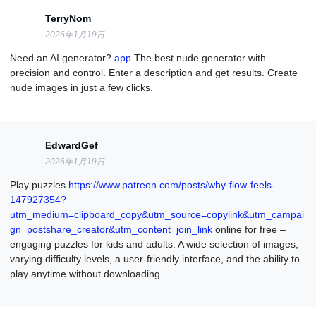
TerryNom
2026年1月19日
Need an AI generator?
app
The best nude generator with
precision and control. Enter a description and get results. Create
nude images in just a few clicks.
EdwardGef
2026年1月19日
Play puzzles
https://www.patreon.com/posts/why-flow-feels-
147927354?
utm_medium=clipboard_copy&utm_source=copylink&utm_campai
gn=postshare_creator&utm_content=join_link
online for free –
engaging puzzles for kids and adults. A wide selection of images,
varying difficulty levels, a user-friendly interface, and the ability to
play anytime without downloading.