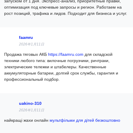
запуском от 1 дня. Экспресс-анализ, приоритетные правки,
оптимизация под ключевые запросы и регион. Работаем на
рост позиций, трафика и лидов. Подходит для бизнеса и услуг.
faamru
2026年1月11日
Продажа тяговых АКБ
https://faamru.com
для складской
техники любого типа: вилочные погрузчики, ричтраки,
электрические тележки и штабелеры. Качественные
аккумуляторные батареи, долгий срок службы, гарантия и
профессиональный подбор.
uakino-310
2026年1月11日
найкращі жахи онлайн
мультфільми для дітей безкоштовно