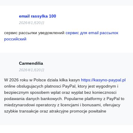
email rassylka 100
2026年1月20日
сервис рассылки уведомлений
сервис для email рассылок
российский
Carmendilia
2026年1月20日
W 2026 roku w Polsce dziala kilka kasyn
https://kasyno-paypal.pl
online obslugujacych platnosci PayPal, ktory jest wygodnym i
bezpiecznym sposobem wplat oraz wyplat bez koniecznosci
podawania danych bankowych. Popularne platformy z PayPal to
miedzynarodowi operatorzy z licencjami i bonusami, oferujacy
szybkie transakcje oraz atrakcyjne promocje powitalne