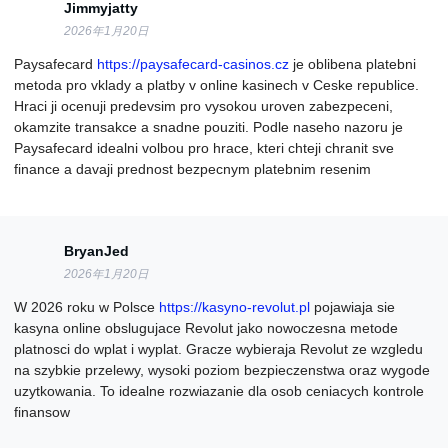
Jimmyjatty
2026年1月20日
Paysafecard
https://paysafecard-casinos.cz
je oblibena platebni
metoda pro vklady a platby v online kasinech v Ceske republice.
Hraci ji ocenuji predevsim pro vysokou uroven zabezpeceni,
okamzite transakce a snadne pouziti. Podle naseho nazoru je
Paysafecard idealni volbou pro hrace, kteri chteji chranit sve
finance a davaji prednost bezpecnym platebnim resenim
BryanJed
2026年1月20日
W 2026 roku w Polsce
https://kasyno-revolut.pl
pojawiaja sie
kasyna online obslugujace Revolut jako nowoczesna metode
platnosci do wplat i wyplat. Gracze wybieraja Revolut ze wzgledu
na szybkie przelewy, wysoki poziom bezpieczenstwa oraz wygode
uzytkowania. To idealne rozwiazanie dla osob ceniacych kontrole
finansow