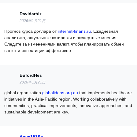
Davidarbiz
2026年1月21日
Прогноз курса доллара от
internet-finans.ru
. Ежедневная
аналитика, актуальные котировки и экспертные мнения.
Следите за изменениями валют, чтобы планировать обмен
валют и инвестиции эффективно.
BufordHes
2026年1月21日
global organization
globalideas.org.au
that implements healthcare
initiatives in the Asia-Pacific region. Working collaboratively with
communities, practical improvements, innovative approaches, and
sustainable development are key.
Anya153Sn