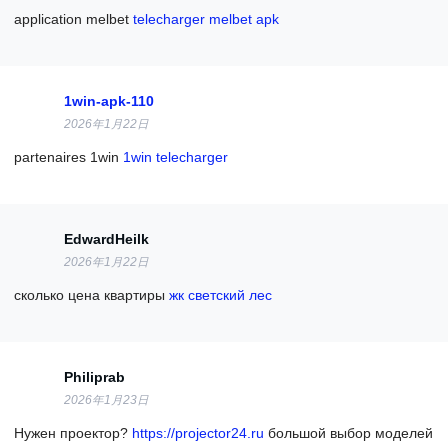
application melbet
telecharger melbet apk
1win-apk-110
2026年1月22日
partenaires 1win
1win telecharger
EdwardHeilk
2026年1月22日
сколько цена квартиры
жк светский лес
Philiprab
2026年1月23日
Нужен проектор?
https://projector24.ru
большой выбор моделей