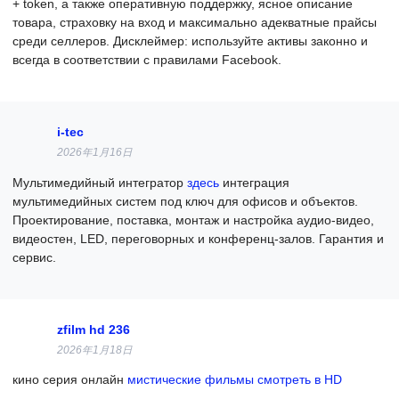
+ token, а также оперативную поддержку, ясное описание
товара, страховку на вход и максимально адекватные прайсы
среди селлеров. Дисклеймер: используйте активы законно и
всегда в соответствии с правилами Facebook.
i-tec
2026年1月16日
Мультимедийный интегратор
здесь
интеграция
мультимедийных систем под ключ для офисов и объектов.
Проектирование, поставка, монтаж и настройка аудио-видео,
видеостен, LED, переговорных и конференц-залов. Гарантия и
сервис.
zfilm hd 236
2026年1月18日
кино серия онлайн
мистические фильмы смотреть в HD