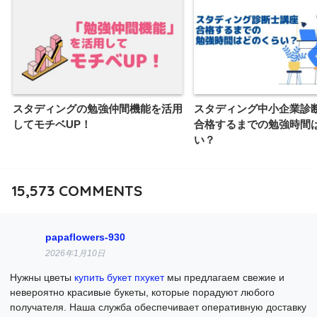
スタディングの勉強仲間機能を活用
スタディング中小企業診
してモチベUP！
合格するまでの勉強時間
い？
15,573
COMMENTS
papaflowers-930
2026年1月10日
Нужны цветы
купить букет пхукет
мы предлагаем свежие и
невероятно красивые букеты, которые порадуют любого
получателя. Наша служба обеспечивает оперативную доставку