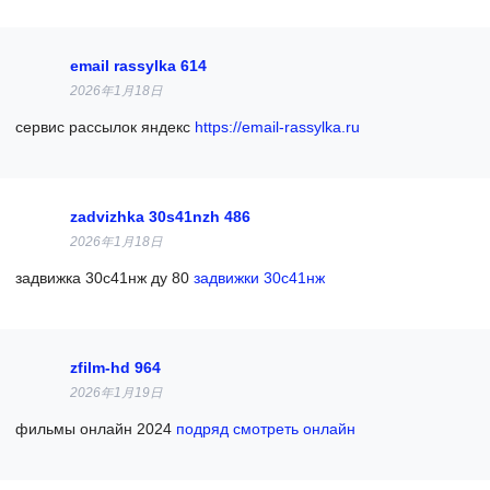
email rassylka 614
2026年1月18日
сервис рассылок яндекс
https://email-rassylka.ru
zadvizhka 30s41nzh 486
2026年1月18日
задвижка 30с41нж ду 80
задвижки 30с41нж
zfilm-hd 964
2026年1月19日
фильмы онлайн 2024
подряд смотреть онлайн