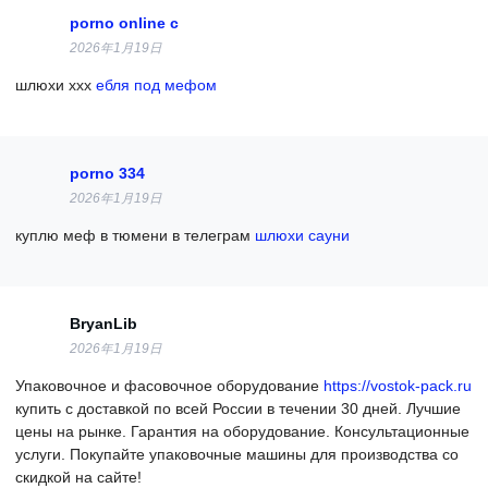
porno online c
2026年1月19日
шлюхи ххх
ебля под мефом
porno 334
2026年1月19日
куплю меф в тюмени в телеграм
шлюхи сауни
BryanLib
2026年1月19日
Упаковочное и фасовочное оборудование
https://vostok-pack.ru
купить с доставкой по всей России в течении 30 дней. Лучшие
цены на рынке. Гарантия на оборудование. Консультационные
услуги. Покупайте упаковочные машины для производства со
скидкой на сайте!