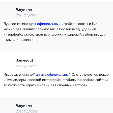
Waynerer
2026年1月29日
Лучшее казино
up x официальный
играйте в слоты и live-
казино без лишних сложностей. Простой вход, удобный
интерфейс, стабильная платформа и широкий выбор игр для
отдыха и развлечения.
Jamesdut
2026年1月29日
Играешь в казино?
ап икс официальный
Слоты, рулетка, покер
и live-дилеры, простой интерфейс, стабильная работа сайта и
возможность играть онлайн без сложных настроек.
Waynerer
2026年1月29日