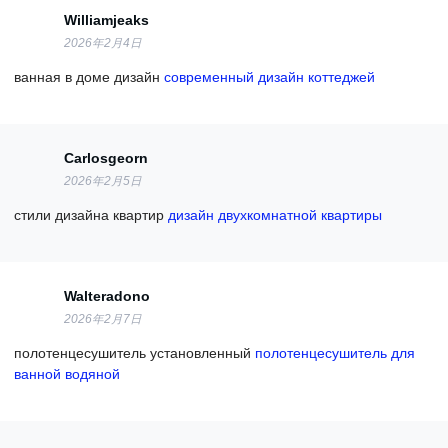
Williamjeaks
2026年2月4日
ванная в доме дизайн
современный дизайн коттеджей
Carlosgeorn
2026年2月5日
стили дизайна квартир
дизайн двухкомнатной квартиры
Walteradono
2026年2月7日
полотенцесушитель установленный
полотенцесушитель для
ванной водяной