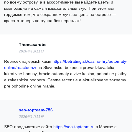
по всему острову, а в ассортименте вы найдёте цветы и
композиции на самый взыскательный вкус. При этом мы
гордимся тем, что сохраняем лучшие цены на острове —
красота теперь доступна без переплат!
Thomasarobe
2026年1月11日
Rebricek najlepsich kasin
https://betrating.sk/casino-hry/automaty-
online/reactoonz/
na Slovensku: bezpecni prevadzkovatelia,
lukrativne bonusy, hracie automaty a zive kasina, pohodlne platby
a zakaznicka podpora. Cestne recenzie a aktualizovane zoznamy
pre pohodlne online hranie.
seo-topteam-756
2026年1月11日
SEO-продвижение сайта
https://seo-topteam.ru
в Москве с