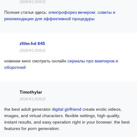
2026年1月20日
Полная статья здесь:
электрофорез вечером: советы и
рекомендации для эффективной процедуры
zfilm-hd 645
2026年1月20日
новинки кино смотреть онлайн
сериалы про вампиров и
оборотней
Timothylar
2026年1月20日
the best adult generator
digital girlfriend
create erotic videos,
images, and virtual characters. flexible settings, high quality,
instant results, and easy operation right in your browser. the best
features for porn generation.