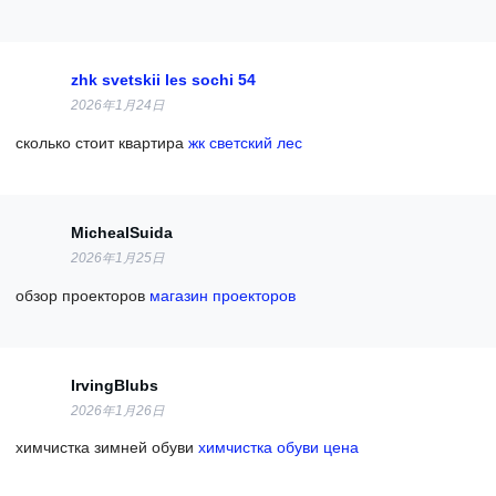
zhk svetskii les sochi 54
2026年1月24日
сколько стоит квартира
жк светский лес
MichealSuida
2026年1月25日
обзор проекторов
магазин проекторов
IrvingBlubs
2026年1月26日
химчистка зимней обуви
химчистка обуви цена