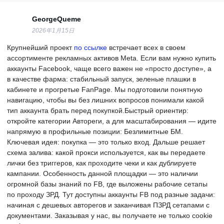
GeorgeQueme
2026年1月15日
Крупнейший проект
по ссылке
встречает всех в своем
ассортименте рекламных активов Meta. Если вам нужно купить
аккаунты Facebook, чаще всего важен не «просто доступе», а
в качестве фарма: стабильный запуск, зеленые плашки в
кабинете и прогретые FanPage. Мы подготовили понятную
навигацию, чтобы вы без лишних вопросов понимали какой
тип аккаунта брать перед покупкой.Быстрый ориентир:
откройте категории Автореги, а для масштабирования — идите
напрямую в профильные позиции: Безлимитные БМ.
Ключевая идея: покупка — это только вход. Дальше решает
схема залива: какой прокси используется, как вы передаете
лички без триггеров, как проходите чеки и как дублируете
кампании. Особенность данной площадки — это наличии
огромной базы знаний по FB, где выложены рабочие сетапы
по проходу ЗРД. Тут доступны аккаунты FB под разные задачи:
начиная с дешевых авторегов и заканчивая ПЗРД сетапами с
документами. Заказывая у нас, вы получаете не только cookie