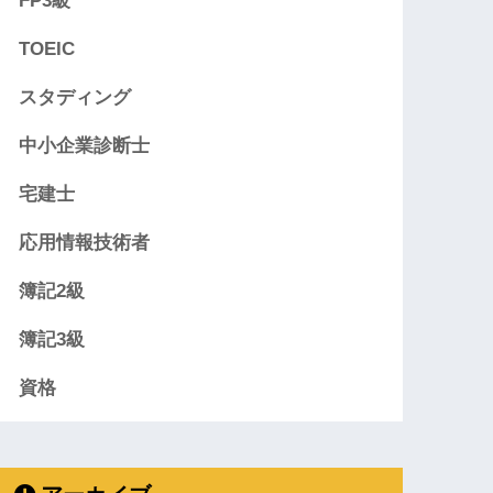
FP3級
TOEIC
スタディング
中小企業診断士
宅建士
応用情報技術者
簿記2級
簿記3級
資格