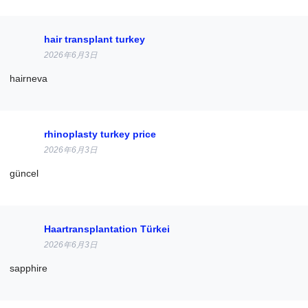
hair transplant turkey
2026年6月3日
hairneva
rhinoplasty turkey price
2026年6月3日
güncel
Haartransplantation Türkei
2026年6月3日
sapphire