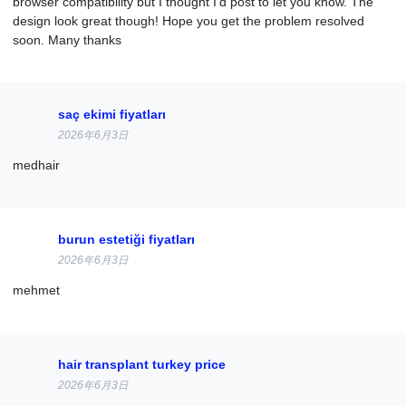
browser compatibility but I thought I’d post to let you know. The
design look great though! Hope you get the problem resolved
soon. Many thanks
saç ekimi fiyatları
2026年6月3日
medhair
burun estetiği fiyatları
2026年6月3日
mehmet
hair transplant turkey price
2026年6月3日