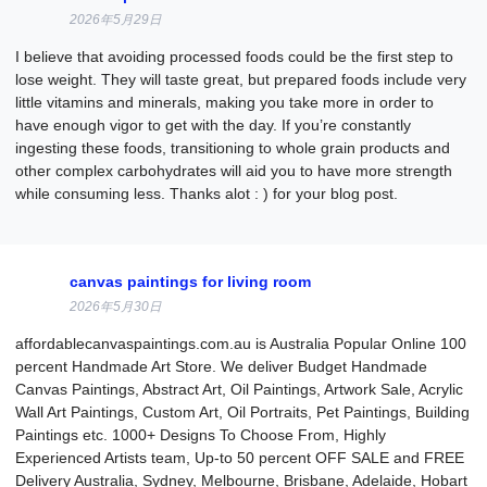
2026年5月29日
I believe that avoiding processed foods could be the first step to
lose weight. They will taste great, but prepared foods include very
little vitamins and minerals, making you take more in order to
have enough vigor to get with the day. If you’re constantly
ingesting these foods, transitioning to whole grain products and
other complex carbohydrates will aid you to have more strength
while consuming less. Thanks alot : ) for your blog post.
canvas paintings for living room
2026年5月30日
affordablecanvaspaintings.com.au is Australia Popular Online 100
percent Handmade Art Store. We deliver Budget Handmade
Canvas Paintings, Abstract Art, Oil Paintings, Artwork Sale, Acrylic
Wall Art Paintings, Custom Art, Oil Portraits, Pet Paintings, Building
Paintings etc. 1000+ Designs To Choose From, Highly
Experienced Artists team, Up-to 50 percent OFF SALE and FREE
Delivery Australia, Sydney, Melbourne, Brisbane, Adelaide, Hobart